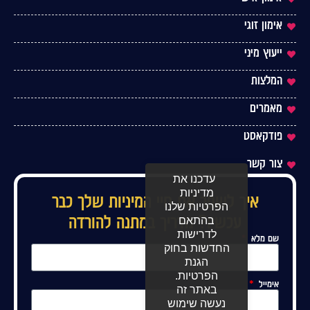
אימון זוגי
ייעוץ מיני
המלצות
מאמרים
פודקאסט
צור קשר
עדכנו את
מדיניות
איך לשפר את חיי המיניות שלך כבר
הפרטיות שלנו
עכשיו? מדריך במתנה להורדה
בהתאם
לדרישות
שם מלא
החדשות בחוק
הגנת
הפרטיות.
אימייל
באתר זה
נעשה שימוש