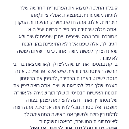
קיבלת החלטה למצוא את הפרטנרית החדשה שלך
לזוגיות משמעותית באמצעות אפליקציית/אתר
היכרויות. אולם, אתה חדש במשחק ההיכרויות המקוון
ואתה מגלה שכתיבת פרופיל היכרויות יעיל היא
מסובכת יותר ממה שציפית. ייתכן שפנית לנשים ולא
הגיבו לך, אלה שפנו אליך לא התעניינת בהן. הבנת
שאתה צריך לעשות משהו אחר, כי מה שאתה עושה
לא עובד.
בדקת במספר אתרים שהמליצו לך ו/או שמצאת ברחבי
הרשת האינטרנטית וראית שיש אלפי פרופילים. אתה
מנסה לשלוט באמנות הכתיבה, להפגין את הביטחון
העצמי שלך מבלי להיראות שוויצר. אתה רוצה לציין את
תכונות האישיות הבסיסיות שלך תוך שמירה על אווירה
של מסתורין. ואתה רוצה להציג את עצמך בצורה
מושכת ופלרטטנית מבלי להיראות אגרסיבי. אתה רוצה
לבלוט בין כולם ולמשוך את האישה המתאימה לך
ליצירת זוגיות ממושכת, בריאה ותשוקתית.
אתה מבין שללמוד איך לכתוב פרופיל