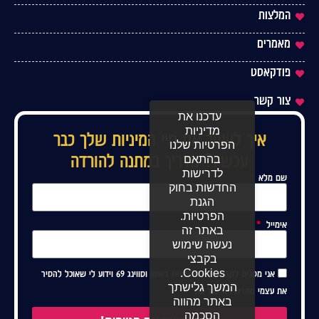
המלצות
מאמרים
פודקאסט
צור קשר
עדכנו את
מדיניות
איך לשפר את חיי המיניות שלך כבר
הפרטיות שלנו
עכשיו? מדריך במתנה להורדה
בהתאם
לדרישות
שם מלא
החדשות בחוק
הגנת
הפרטיות.
אימייל
באתר זה
נעשה שימוש
בקבצי
Cookies.
אני מסכים לקבל דיוור מאילונית באומן וסווינג 69 וידוע לי שאוכל להסיר
המשך גלישתך
את עצמי מהרשימה בכל עת.
באתר מהווה
הסכמה